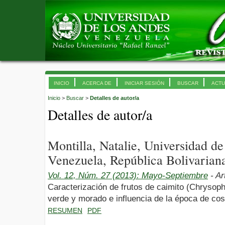
INICIO
ACERCA DE
INICIAR SESIÓN
BUSCAR
ACTU
Inicio
>
Buscar
>
Detalles de autor/a
Detalles de autor/a
Montilla, Natalie, Universidad 
Venezuela, República Bolivarian
Vol. 12, Núm. 27 (2013): Mayo-Septiembre
- Ar
Caracterización de frutos de caimito (Chrysoph
verde y morado e influencia de la época de cos
RESUMEN
PDF