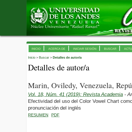
INICIO
ACERCA DE
INICIAR SESIÓN
BUSCAR
ACTU
Inicio
>
Buscar
>
Detalles de autor/a
Detalles de autor/a
Marin, Oviledy, Venezuela, Repú
Vol. 18, Núm. 41 (2019): Revista Academia
- Ar
Efectividad del uso del Color Vowel Chart como
pronunciación del inglés
RESUMEN
PDF