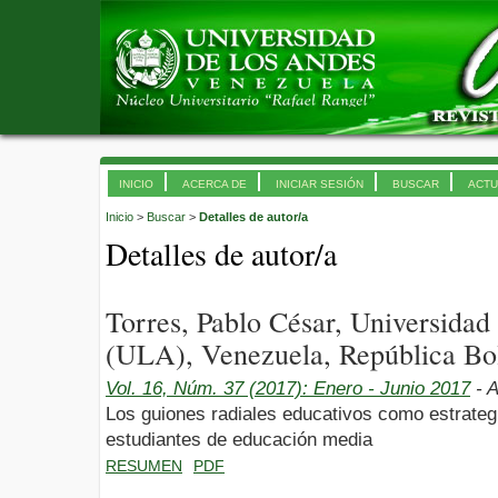
INICIO
ACERCA DE
INICIAR SESIÓN
BUSCAR
ACTU
Inicio
>
Buscar
>
Detalles de autor/a
Detalles de autor/a
Torres, Pablo César, Universida
(ULA), Venezuela, República Bol
Vol. 16, Núm. 37 (2017): Enero - Junio 2017
- A
Los guiones radiales educativos como estrateg
estudiantes de educación media
RESUMEN
PDF