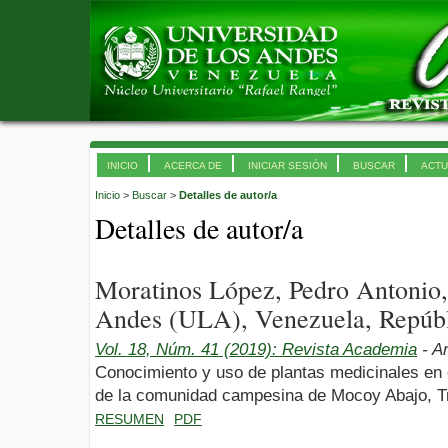
INICIO
ACERCA DE
INICIAR SESIÓN
BUSCAR
ACTU
Inicio
>
Buscar
>
Detalles de autor/a
Detalles de autor/a
Moratinos López, Pedro Antonio,
Andes (ULA), Venezuela, Repúbl
Vol. 18, Núm. 41 (2019): Revista Academia
- Ar
Conocimiento y uso de plantas medicinales en 
de la comunidad campesina de Mocoy Abajo, Tru
RESUMEN
PDF