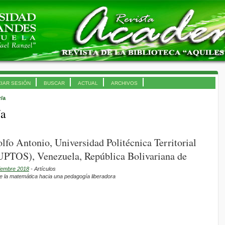
CIAR SESIÓN
BUSCAR
ACTUAL
ARCHIVOS
r/a
/a
lfo Antonio, Universidad Politécnica Territorial
(UPTOS), Venezuela, República Bolivariana de
ciembre 2018
- Artículos
de la matemática hacia una pedagogía liberadora