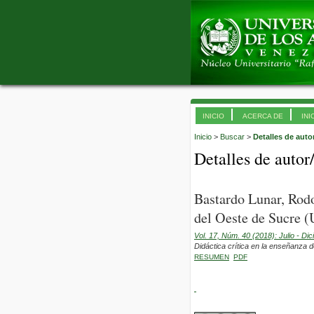
INICIO
ACERCA DE
INI
Inicio
>
Buscar
>
Detalles de auto
Detalles de autor
Bastardo Lunar, Rodo
del Oeste de Sucre 
Vol. 17, Núm. 40 (2018): Julio - Di
Didáctica crítica en la enseñanza 
RESUMEN
PDF