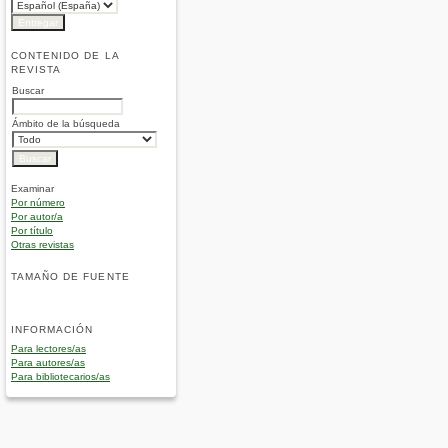
CONTENIDO DE LA
REVISTA
Buscar
Ámbito de la búsqueda
Examinar
Por número
Por autor/a
Por título
Otras revistas
TAMAÑO DE FUENTE
INFORMACIÓN
Para lectores/as
Para autores/as
Para bibliotecarios/as