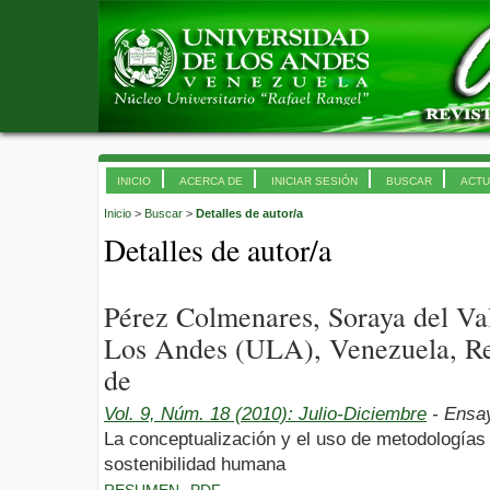
INICIO
ACERCA DE
INICIAR SESIÓN
BUSCAR
ACTU
Inicio
>
Buscar
>
Detalles de autor/a
Detalles de autor/a
Pérez Colmenares, Soraya del Val
Los Andes (ULA), Venezuela, Re
de
Vol. 9, Núm. 18 (2010): Julio-Diciembre
- Ensa
La conceptualización y el uso de metodologías 
sostenibilidad humana
RESUMEN
PDF