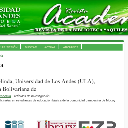
CIAR SESIÓN
BUSCAR
ACTUAL
ARCHIVOS
r/a
/a
olinda, Universidad de Los Andes (ULA),
 Bolivariana de
Academia
- Artículos de Investigación
icinales en estudiantes de educación básica de la comunidad campesina de Mocoy