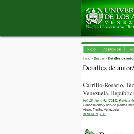
INICIO
ACERCA DE
INI
Inicio
>
Buscar
>
Detalles de auto
Detalles de autor
Carrillo-Rosario, Te
Venezuela, República
Vol. 18, Núm. 41 (2019): Revista 
Conocimiento y uso de plantas med
Abajo, Trujillo, Venezuela
RESUMEN
PDF