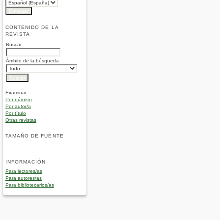
CONTENIDO DE LA
REVISTA
Buscar
Ámbito de la búsqueda
Examinar
Por número
Por autor/a
Por título
Otras revistas
TAMAÑO DE FUENTE
INFORMACIÓN
Para lectores/as
Para autores/as
Para bibliotecarios/as