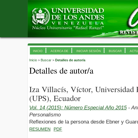
INICIO
ACERCA DE
INICIAR SESIÓN
BUSCAR
ACTU
Inicio
>
Buscar
>
Detalles de autor/a
Detalles de autor/a
Iza Villacís, Víctor, Universidad 
(UPS), Ecuador
Vol. 14 (2015): Número Especial Año 2015
- An
Personalismo
Reflexiones de la persona desde Ebner y Guard
RESUMEN
PDF