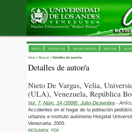
INICIO
ACERCA DE
INICIAR SESIÓN
BUSCAR
ACTU
Inicio
>
Buscar
>
Detalles de autor/a
Detalles de autor/a
Nieto De Vargas, Velia, Univers
(ULA), Venezuela, República Bol
Vol. 7, Núm. 14 (2008): Julio-Diciembre
- Artíc
Accidentes en el hogar de la población pediátri
urbanos e instituto autónomo Hospital Universi
Venezuela. 2005
RESUMEN
PDF