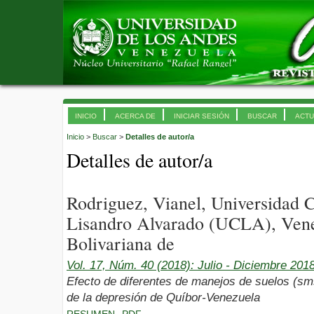
INICIO
ACERCA DE
INICIAR SESIÓN
BUSCAR
ACTU
Inicio
>
Buscar
>
Detalles de autor/a
Detalles de autor/a
Rodriguez, Vianel, Universidad 
Lisandro Alvarado (UCLA), Vene
Bolivariana de
Vol. 17, Núm. 40 (2018): Julio - Diciembre 201
Efecto de diferentes de manejos de suelos (sms
de la depresión de Quíbor-Venezuela
RESUMEN
PDF