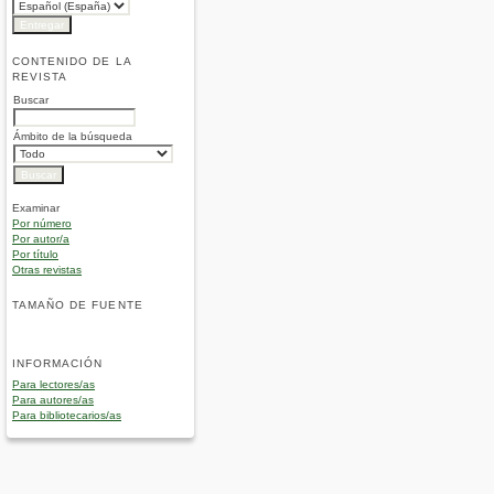
CONTENIDO DE LA
REVISTA
Buscar
Ámbito de la búsqueda
Examinar
Por número
Por autor/a
Por título
Otras revistas
TAMAÑO DE FUENTE
INFORMACIÓN
Para lectores/as
Para autores/as
Para bibliotecarios/as