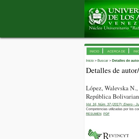
INICIO
ACERCA DE
INI
Inicio
>
Buscar
>
Detalles de auto
Detalles de autor
López, Walevska N.,
República Bolivarian
Vol. 16, Núm. 37 (2017): Enero - J
Competencias utilizadas por los con
RESUMEN
PDF