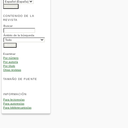
CONTENIDO DE LA
REVISTA
Buscar
Ámbito de la búsqueda
Examinar
Por número
Por autor/a
Por título
Otras revistas
TAMAÑO DE FUENTE
INFORMACIÓN
Para lectores/as
Para autores/as
Para bibliotecarios/as