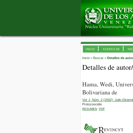
INICIO
ACERCA DE
INI
Inicio
>
Buscar
>
Detalles de auto
Detalles de autor
Hama, Wedi, Univers
Bolivariana de
Vol. 1, Núm. 2 (2002): Julio-Diciem
Protozoocidio
RESUMEN
PDF