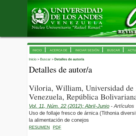
INICIO
ACERCA DE
INICIAR SESIÓN
BUSCAR
ACTU
Inicio
>
Buscar
>
Detalles de autor/a
Detalles de autor/a
Viloria, William, Universidad d
Venezuela, República Bolivarian
Vol. 11, Núm. 22 (2012): Abril-Junio
- Artículos
Uso de follaje fresco de árnica (Tithonia divers
la alimentación de conejos
RESUMEN
PDF