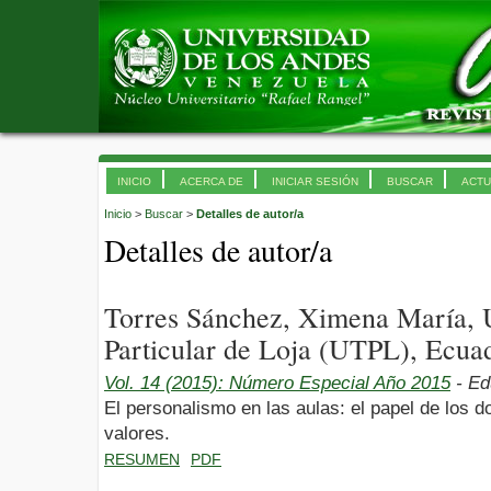
INICIO
ACERCA DE
INICIAR SESIÓN
BUSCAR
ACTU
Inicio
>
Buscar
>
Detalles de autor/a
Detalles de autor/a
Torres Sánchez, Ximena María, 
Particular de Loja (UTPL), Ecua
Vol. 14 (2015): Número Especial Año 2015
- Ed
El personalismo en las aulas: el papel de los d
valores.
RESUMEN
PDF