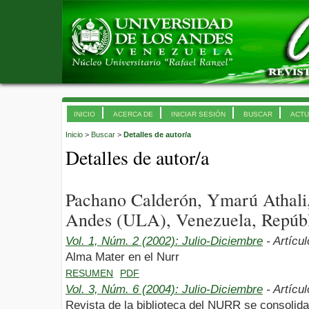
INICIO
ACERCA DE
INICIAR SESIÓN
BUSCAR
ACTU
Inicio
>
Buscar
>
Detalles de autor/a
Detalles de autor/a
Pachano Calderón, Ymarú Athali,
Andes (ULA), Venezuela, Repúbl
Vol. 1, Núm. 2 (2002): Julio-Diciembre
- Artícu
Alma Mater en el Nurr
RESUMEN
PDF
Vol. 3, Núm. 6 (2004): Julio-Diciembre
- Artícu
Revista de la biblioteca del NURR se consolid