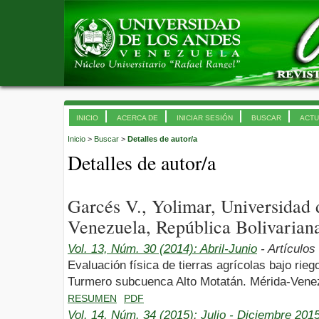
INICIO
ACERCA DE
INICIAR SESIÓN
BUSCAR
ACTU
Inicio
>
Buscar
>
Detalles de autor/a
Detalles de autor/a
Garcés V., Yolimar, Universidad
Venezuela, República Bolivarian
Vol. 13, Núm. 30 (2014): Abril-Junio
- Artículos
Evaluación física de tierras agrícolas bajo rieg
Turmero subcuenca Alto Motatán. Mérida-Vene
RESUMEN
PDF
Vol. 14, Núm. 34 (2015): Julio - Diciembre 201