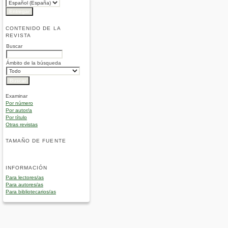
CONTENIDO DE LA
REVISTA
Buscar
Ámbito de la búsqueda
Examinar
Por número
Por autor/a
Por título
Otras revistas
TAMAÑO DE FUENTE
INFORMACIÓN
Para lectores/as
Para autores/as
Para bibliotecarios/as