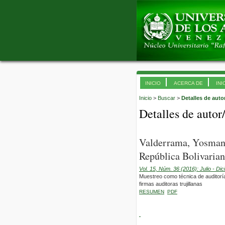
INICIO
ACERCA DE
INI
Inicio
>
Buscar
>
Detalles de auto
Detalles de autor
Valderrama, Yosman,
República Bolivarian
Vol. 15, Núm. 36 (2016): Julio - Di
Muestreo como técnica de auditoría 
firmas auditoras trujillanas
RESUMEN
PDF