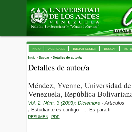
INICIO
ACERCA DE
INICIAR SESIÓN
BUSCAR
ACTU
Inicio
>
Buscar
>
Detalles de autor/a
Detalles de autor/a
Méndez, Yvenne, Universidad d
Venezuela, República Bolivarian
Vol. 2, Núm. 3 (2003): Diciembre
- Artículos
¡ Estudiante es contigo ¡ ... Es para ti
RESUMEN
PDF