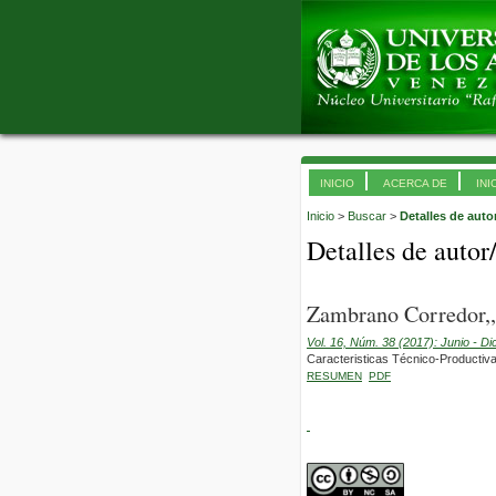
INICIO
ACERCA DE
INI
Inicio
>
Buscar
>
Detalles de auto
Detalles de autor
Zambrano Corredor,,
Vol. 16, Núm. 38 (2017): Junio - D
Caracteristicas Técnico-Productiva
RESUMEN
PDF