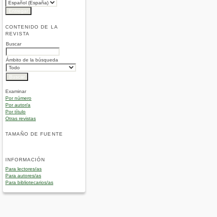
CONTENIDO DE LA
REVISTA
Buscar
Ámbito de la búsqueda
Examinar
Por número
Por autor/a
Por título
Otras revistas
TAMAÑO DE FUENTE
INFORMACIÓN
Para lectores/as
Para autores/as
Para bibliotecarios/as