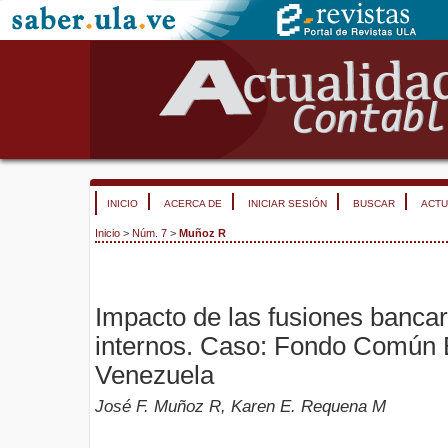
INICIO
ACERCA DE
INICIAR SESIÓN
BUSCAR
ACTU
Inicio
>
Núm. 7
>
Muñoz R
Impacto de las fusiones bancari
internos. Caso: Fondo Común 
Venezuela
José F. Muñoz R, Karen E. Requena M