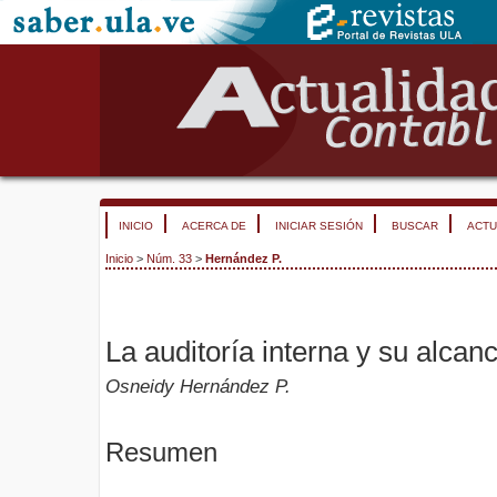
INICIO
ACERCA DE
INICIAR SESIÓN
BUSCAR
ACTU
Inicio
>
Núm. 33
>
Hernández P.
La auditoría interna y su alcan
Osneidy Hernández P.
Resumen