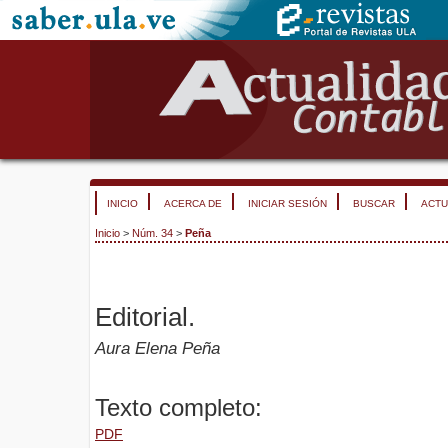
INICIO
ACERCA DE
INICIAR SESIÓN
BUSCAR
ACTU
Inicio
>
Núm. 34
>
Peña
Editorial.
Aura Elena Peña
Texto completo:
PDF