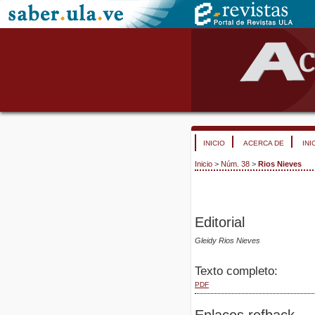
INICIO
ACERCA DE
INI
Inicio
>
Núm. 38
>
Rios Nieves
Editorial
Gleidy Rios Nieves
Texto completo:
PDF
Enlaces refback