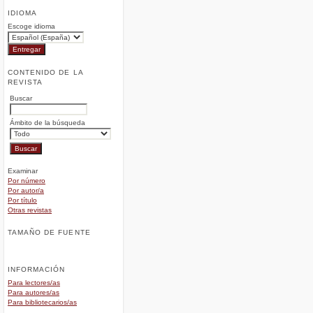
IDIOMA
Escoge idioma
CONTENIDO DE LA
REVISTA
Buscar
Ámbito de la búsqueda
Examinar
Por número
Por autor/a
Por título
Otras revistas
TAMAÑO DE FUENTE
INFORMACIÓN
Para lectores/as
Para autores/as
Para bibliotecarios/as