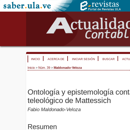
INICIO
ACERCA DE
INICIAR SESIÓN
BUSCAR
ACTU
Inicio
>
Núm. 39
>
Maldonado-Veloza
Ontología y epistemología cont
teleológico de Mattessich
Fabio Maldonado-Veloza
Resumen