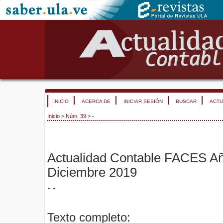
INICIO
ACERCA DE
INICIAR SESIÓN
BUSCAR
ACTU
Inicio
>
Núm. 39
>
-
Actualidad Contable FACES Año
Diciembre 2019
- -
Texto completo: