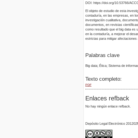
DOI: https://doi.org/10.53766/AC
El objeto de estudio de esta invest
contaduría, en las empresas, en los
investigación cualitativa, documenta
documentos, en revistas científica
como resultado que el big data es 
en la contaduría, a mejorar el desa
estrictas para mitigar afectaciones 
Palabras clave
Big data; Ética; Sistema de informac
Texto completo:
PDF
Enlaces refback
No hay ningún enlace refback.
Depósito Legal Electrónico 2012