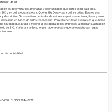
CON/2021.42.01
igación es determinar las amenazas y oportunidades que ejerce el big data en la
 SIC y en qué afecta a la ética. Qué es Big Data y para qué se utiliza. Esta es una
l y descriptiva. Se consultaron artículos de autores expertos en el tema, libros y otros
s indexadas en bases de datos reconocidas. Para obtener datos cualitativos que dieron
una novedad que ayuda a mejorar la estrategia de las empresas, a mejorar la actuación
rrollo de SIC. Y afecta a la ética, lo que hace necesario que se establezcan reglas
a terceros.
ión de contabilidad.
02ME4097 E-ISSN 2244-8772