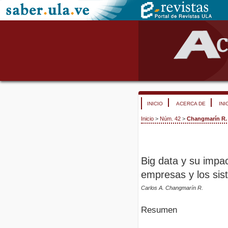
INICIO
ACERCA DE
INI
Inicio
>
Núm. 42
>
Changmarín R.
Big data y su impac
empresas y los sis
Carlos A. Changmarín R.
Resumen