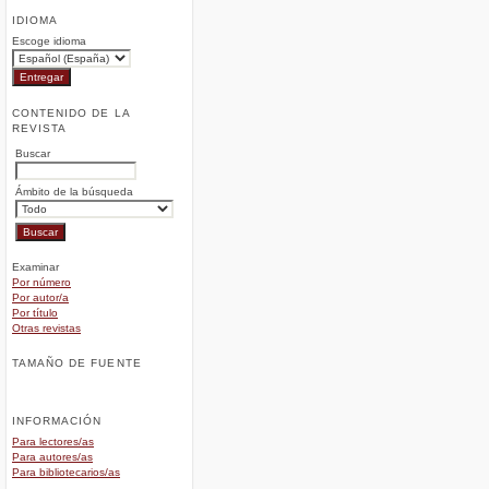
IDIOMA
Escoge idioma
CONTENIDO DE LA
REVISTA
Buscar
Ámbito de la búsqueda
Examinar
Por número
Por autor/a
Por título
Otras revistas
TAMAÑO DE FUENTE
INFORMACIÓN
Para lectores/as
Para autores/as
Para bibliotecarios/as