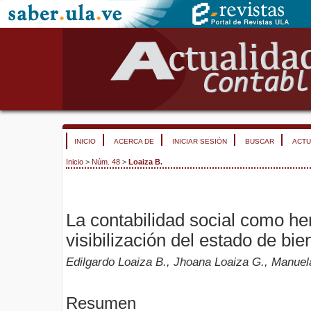
INICIO
ACERCA DE
INICIAR SESIÓN
BUSCAR
ACTU
Inicio
>
Núm. 48
>
Loaiza B.
La contabilidad social como he
visibilización del estado de bi
Edilgardo Loaiza B., Jhoana Loaiza G., Manuel
Resumen