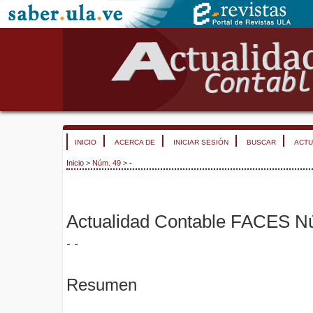
INICIO
ACERCA DE
INICIAR SESIÓN
BUSCAR
ACTU
Inicio
>
Núm. 49
>
-
Actualidad Contable FACES N
- -
Resumen