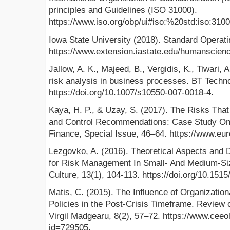
principles and Guidelines (ISO 31000).
https://www.iso.org/obp/ui#iso:%20std:iso:3100
Iowa State University (2018). Standard Operat
https://www.extension.iastate.edu/humanscien
Jallow, A. K., Majeed, B., Vergidis, K., Tiwari, 
risk analysis in business processes. BT Techno
https://doi.org/10.1007/s10550-007-0018-4.
Kaya, H. P., & Uzay, S. (2017). The Risks Tha
and Control Recommendations: Case Study On 
Finance, Special Issue, 46–64. https://www.eur
Lezgovko, A. (2016). Theoretical Aspects an
for Risk Management In Small- And Medium-S
Culture, 13(1), 104-113. https://doi.org/10.151
Matis, C. (2015). The Influence of Organizati
Policies in the Post-Crisis Timeframe. Review
Virgil Madgearu, 8(2), 57–72. https://www.ceeol
id=729505.