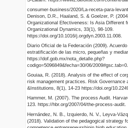
consumer-business/2020/La-receta-para-levanta
Denison, D.R., Haaland, S. & Goelzer, P. (2004
Organizational Efectiveness: Is Asia Different 
Organizational Dynamics, 33(1), 98-109.
https://doi.org/10.1016/j.orgdyn.2003.11.008.
Diario Oficial de la Federación (2009). Acuerdo
estratificación de las micro, pequeñas y medi
https://dof.gob.mx/nota_detalle.php?
codigo=5096849&fecha=30/06/2009#gsc.tab=0
Gouiaa, R. (2018). Analysis of the effect of co
risk management practices. Risk Governance a
&Institutions, 8(1), 14-23 https://doi.org/10.224
Hammer, M. (2007). The process Audit. Harvar
123. https://hbr.org/2007/04/the-process-audit.
Hernández, N. B., Izquierdo, N. V., Leyva-Váz
(2018). Validation of the pedagogical strategy f
competence entrepreneurshipin high education 