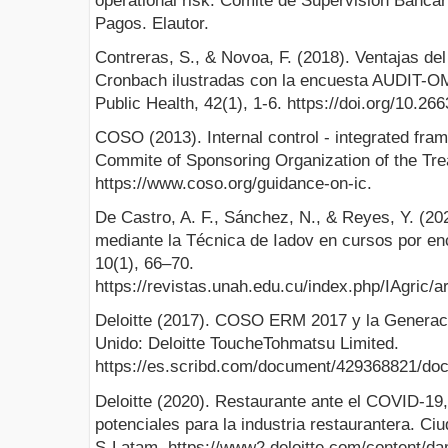
operational risk. Comité de Supervisión Bancar
Pagos. Elautor.
Contreras, S., & Novoa, F. (2018). Ventajas del 
Cronbach ilustradas con la encuesta AUDIT-O
Public Health, 42(1), 1-6. https://doi.org/10.2
COSO (2013). Internal control - integrated fr
Commite of Sponsoring Organization of the T
https://www.coso.org/guidance-on-ic.
De Castro, A. F., Sánchez, N., & Reyes, Y. (20
mediante la Técnica de Iadov en cursos por enc
10(1), 66–70.
https://revistas.unah.edu.cu/index.php/IAgric/a
Deloitte (2017). COSO ERM 2017 y la Generaci
Unido: Deloitte ToucheTohmatsu Limited.
https://es.scribd.com/document/429368821/doc
Deloitte (2020). Restaurante ante el COVID-19
potenciales para la industria restaurantera. Ci
S-Latam. https://www2.deloitte.com/content/d