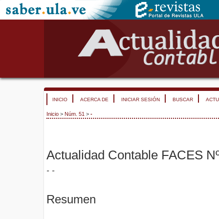
INICIO
ACERCA DE
INICIAR SESIÓN
BUSCAR
ACTU
Inicio
>
Núm. 51
>
-
Actualidad Contable FACES Nº
- -
Resumen