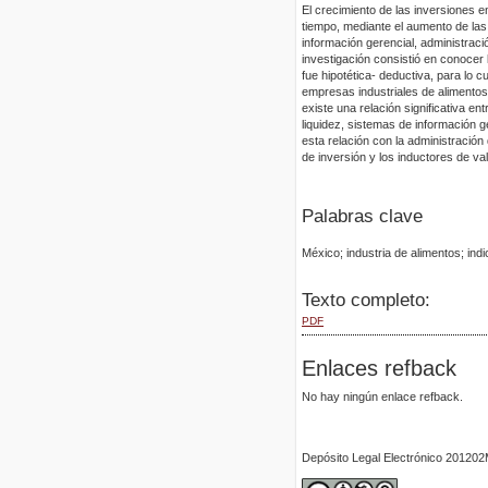
El crecimiento de las inversiones 
tiempo, mediante el aumento de las 
información gerencial, administrac
investigación consistió en conocer
fue hipotética- deductiva, para lo 
empresas industriales de alimentos
existe una relación significativa en
liquidez, sistemas de información 
esta relación con la administración 
de inversión y los inductores de val
Palabras clave
México; industria de alimentos; ind
Texto completo:
PDF
Enlaces refback
No hay ningún enlace refback.
Depósito Legal Electrónico 2012