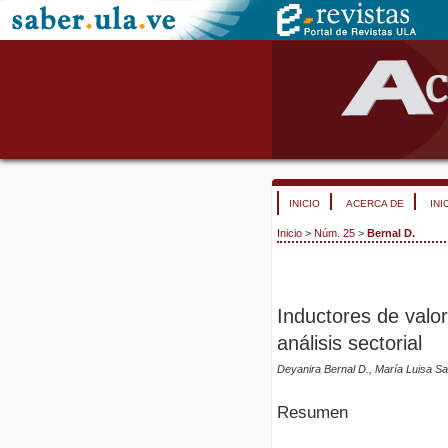
INICIO
ACERCA DE
INI
Inicio
>
Núm. 25
>
Bernal D.
Inductores de valor
análisis sectorial
Deyanira Bernal D., María Luisa S
Resumen