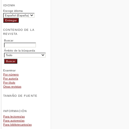
IDIOMA
Escoge idioma
CONTENIDO DE LA
REVISTA
Buscar
Ámbito de la búsqueda
Examinar
Por número
Por autor/a
Por título
Otras revistas
TAMAÑO DE FUENTE
INFORMACIÓN
Para lectores/as
Para autores/as
Para bibliotecarios/as