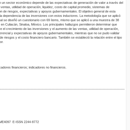
en un sector económico depende de las expectativas de generación de valor a través del
ventas, utilidad de operación, liquidez, costo de capital promedio, sistemas de
ión de riesgos, expectativas y apoyos gubernamentales. El objetivo general de esta
 la dependencia de las inversiones con estos inductores. La metodología que se aplicó
cual se diseñó un cuestionario con 69 ítems, mismo que se aplicó a una muestra de 38
 en Culiacán, Sinaloa, México. Los principales hallazgos permitieron determinar que
tre el crecimiento de las inversiones y el aumento de las ventas, utilidad de operación,
gerencial y expectativas de apoyos gubernamentales, mientras que no se pudo validar
de riesgos y el costo financiero bancario. También se estableció la relación entre el tipo
or.
icadores financieros; indicadores no financieros.
02ME4097 E-ISSN 2244-8772