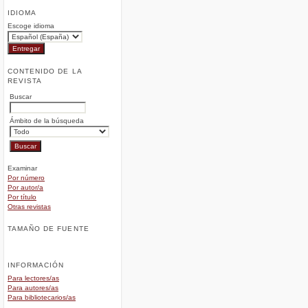
IDIOMA
Escoge idioma
CONTENIDO DE LA
REVISTA
Buscar
Ámbito de la búsqueda
Examinar
Por número
Por autor/a
Por título
Otras revistas
TAMAÑO DE FUENTE
INFORMACIÓN
Para lectores/as
Para autores/as
Para bibliotecarios/as