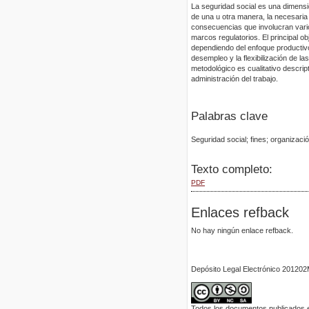
La seguridad social es una dimens
de una u otra manera, la necesaria
consecuencias que involucran vario
marcos regulatorios. El principal ob
dependiendo del enfoque productivo
desempleo y la flexibilización de la
metodológico es cualitativo descript
administración del trabajo.
Palabras clave
Seguridad social; fines; organizació
Texto completo:
PDF
Enlaces refback
No hay ningún enlace refback.
Depósito Legal Electrónico 2012
Todos los documentos publicados en