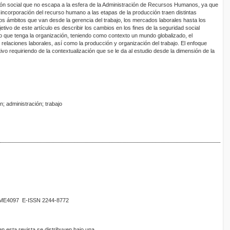
ión social que no escapa a la esfera de la Administración de Recursos Humanos, ya que
 incorporación del recurso humano a las etapas de la producción traen distintas
s ámbitos que van desde la gerencia del trabajo, los mercados laborales hasta los
jetivo de este artículo es describir los cambios en los fines de la seguridad social
 que tenga la organización, teniendo como contexto un mundo globalizado, el
s relaciones laborales, así como la producción y organización del trabajo. El enfoque
ivo requiriendo de la contextualización que se le da al estudio desde la dimensión de la
n; administración; trabajo
02ME4097 E-ISSN 2244-8772
 esta revista se distribuyen bajo una