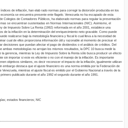
índices de inflación, han elab rado normas para corregir la distorsión producida en los
 economía se encuentra presente ente flagelo. Venezuela no ha escapado de esta
n de Colegios de Contadores Públicos, ha elaborado normas para regular la presentación
mismas se encuentran sustentadas en Normas Internacionales (NIC). Asimismo, el
Ley de Impuesto Sobre La Renta (1992) reformada en el año 2001, establece una
os de la inflación en la determinación del enriquecimiento neto gravable. Como puede
puede realizarse bajo la metodología financiera y fiscal lo cual lleva a la necesidad de
nar cual de ellos proporciona información útil y razonable al momento de precisar el
ar decisiones que puedan afectar el pago de dividendos o el análisis de créditos. Del
que ambas metodologías no arrojan los mismos resultados, la DPC 10 busca medir la
e la gerencia, mientras la Ley de Impuesto Sobre la Renta sólo busca producir un efecto
te sin importar si este es eficiente o no con el manejo de la inflación. Es importante
en objetivos similares, es decir reconocer el impacto de la inflación, igualmente utilizan
in embargo destaca que el ajuste financiero es una norma emitida por la Federación de
Venezuela, mientras el ajuste fiscal es emitido por el Gobierno Nacional a través de la
 primero publicado durante el año 1992 el segundo durante el año 1991.
gías; estados financieros; NIC