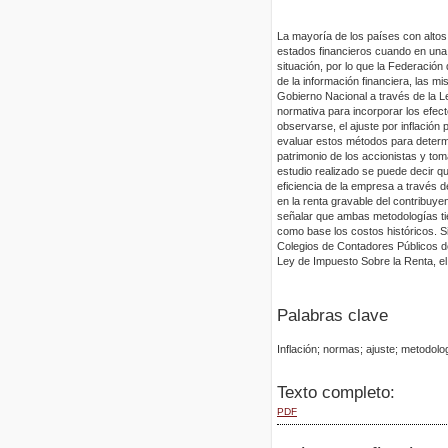
La mayoría de los países con altos 
estados financieros cuando en una
situación, por lo que la Federació
de la información financiera, las 
Gobierno Nacional a través de la 
normativa para incorporar los efect
observarse, el ajuste por inflación 
evaluar estos métodos para determi
patrimonio de los accionistas y tom
estudio realizado se puede decir 
eficiencia de la empresa a través d
en la renta gravable del contribuyen
señalar que ambas metodologías tien
como base los costos históricos. S
Colegios de Contadores Públicos de 
Ley de Impuesto Sobre la Renta, el
Palabras clave
Inflación; normas; ajuste; metodolo
Texto completo:
PDF