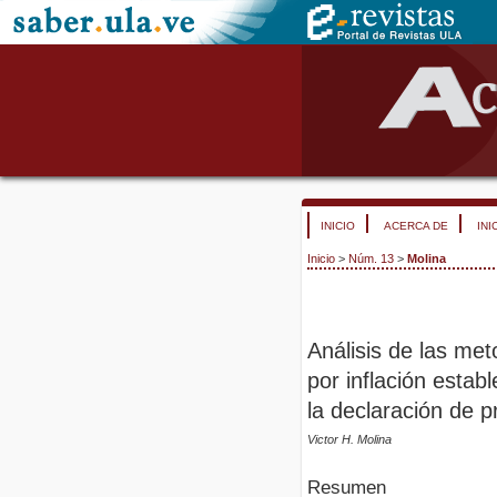
INICIO
ACERCA DE
INI
Inicio
>
Núm. 13
>
Molina
Análisis de las met
por inflación estab
la declaración de p
Victor H. Molina
Resumen