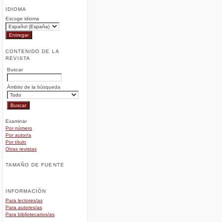
IDIOMA
Escoge idioma
CONTENIDO DE LA
REVISTA
Buscar
Ámbito de la búsqueda
Examinar
Por número
Por autor/a
Por título
Otras revistas
TAMAÑO DE FUENTE
INFORMACIÓN
Para lectores/as
Para autores/as
Para bibliotecarios/as