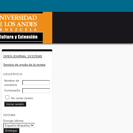
OPEN JOURNAL SYSTEMS
Servicio de ayuda de la revista
USUARIO/A
Nombre de
usuario/a
Contraseña
No cerrar sesión
IDIOMA
Escoge idioma