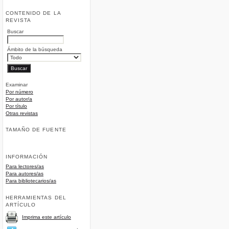
CONTENIDO DE LA
REVISTA
Buscar
Ámbito de la búsqueda
Examinar
Por número
Por autor/a
Por título
Otras revistas
TAMAÑO DE FUENTE
INFORMACIÓN
Para lectores/as
Para autores/as
Para bibliotecarios/as
HERRAMIENTAS DEL
ARTÍCULO
Imprima este artículo