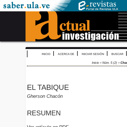
INICIO
ACERCA DE
INICIAR SESIÓN
BUSCAR
Inicio
>
Núm. 5 (2)
>
Cha
EL TABIQUE
Gherson Chacón
RESUMEN