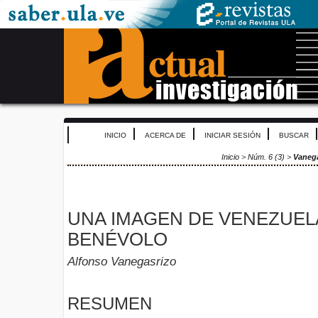
INICIO
ACERCA DE
INICIAR SESIÓN
BUSCAR
Inicio
>
Núm. 6 (3)
>
Vaneg
UNA IMAGEN DE VENEZUEL
BENÉVOLO
Alfonso Vanegasrizo
RESUMEN