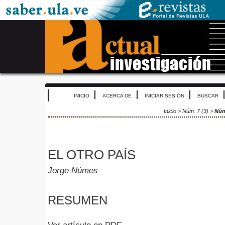
INICIO
ACERCA DE
INICIAR SESIÓN
BUSCAR
Inicio
>
Núm. 7 (3)
>
Nú
EL OTRO PAÍS
Jorge Númes
RESUMEN