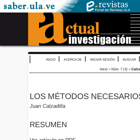
INICIO
ACERCA DE
INICIAR SESIÓN
BUSCAR
Inicio
>
Núm. 7 (3)
>
Calza
LOS MÉTODOS NECESARIO
Juan Calzadilla
RESUMEN