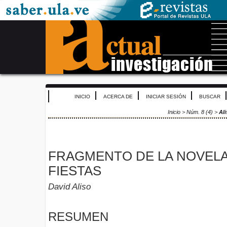
INICIO
ACERCA DE
INICIAR SESIÓN
BUSCAR
Inicio
>
Núm. 8 (4)
>
Al
FRAGMENTO DE LA NOVELA
FIESTAS
David Aliso
RESUMEN