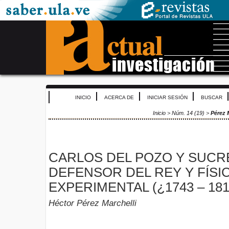
INICIO
ACERCA DE
INICIAR SESIÓN
BUSCAR
Inicio
>
Núm. 14 (19)
>
Pérez 
CARLOS DEL POZO Y SUCRE
DEFENSOR DEL REY Y FÍSI
EXPERIMENTAL (¿1743 – 181
Héctor Pérez Marchelli