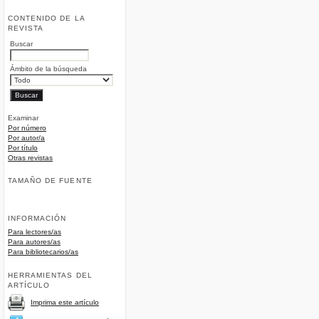
CONTENIDO DE LA
REVISTA
Buscar
Ámbito de la búsqueda
Examinar
Por número
Por autor/a
Por título
Otras revistas
TAMAÑO DE FUENTE
INFORMACIÓN
Para lectores/as
Para autores/as
Para bibliotecarios/as
HERRAMIENTAS DEL
ARTÍCULO
Imprima este artículo