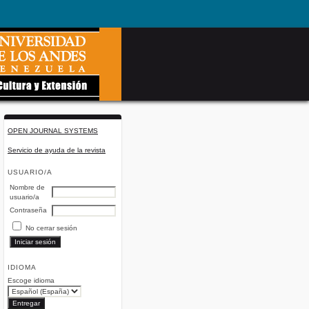
OPEN JOURNAL SYSTEMS
Servicio de ayuda de la revista
USUARIO/A
Nombre de
usuario/a
Contraseña
No cerrar sesión
IDIOMA
Escoge idioma