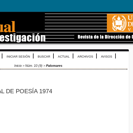
INICIAR SESIÓN
BUSCAR
ACTUAL
ARCHIVOS
AVISOS
Inicio
>
Núm. 10 (9)
>
Palomares
L DE POESÍA 1974