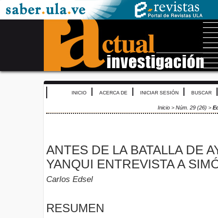
INICIO
ACERCA DE
INICIAR SESIÓN
BUSCAR
Inicio
>
Núm. 29 (26)
>
E
ANTES DE LA BATALLA DE 
YANQUI ENTREVISTA A SIM
Carlos Edsel
RESUMEN