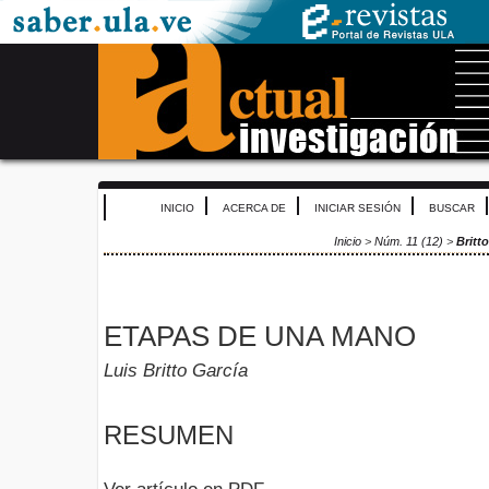
INICIO
ACERCA DE
INICIAR SESIÓN
BUSCAR
Inicio
>
Núm. 11 (12)
>
Britt
ETAPAS DE UNA MANO
Luis Britto García
RESUMEN