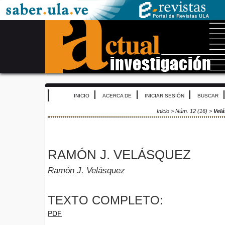
INICIO
ACERCA DE
INICIAR SESIÓN
BUSCAR
Inicio
>
Núm. 12 (16)
>
Vel
RAMÓN J. VELÁSQUEZ
Ramón J. Velásquez
TEXTO COMPLETO:
PDF