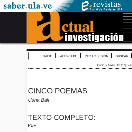
INICIO
ACERCA DE
INICIAR SESIÓN
BUSCAR
Inicio
>
Núm. 12 (16)
>
B
CINCO POEMAS
Usha Bali
TEXTO COMPLETO:
PDF