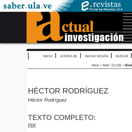
INICIO
ACERCA DE
INICIAR SESIÓN
BUSCAR
Inicio
>
Núm. 12 (16)
>
Rod
HÉCTOR RODRÍGUEZ
Héctor Rodríguez
TEXTO COMPLETO:
PDF