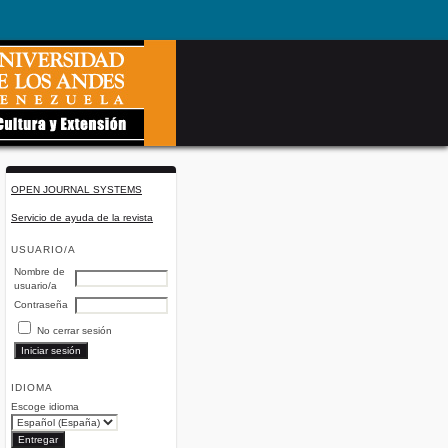
OPEN JOURNAL SYSTEMS
Servicio de ayuda de la revista
USUARIO/A
Nombre de
usuario/a
Contraseña
No cerrar sesión
IDIOMA
Escoge idioma