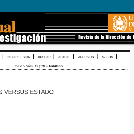
INICIAR SESIÓN
BUSCAR
ACTUAL
ARCHIVOS
AVISOS
Inicio
>
Núm. 13 (18)
>
Antillano
S VERSUS ESTADO