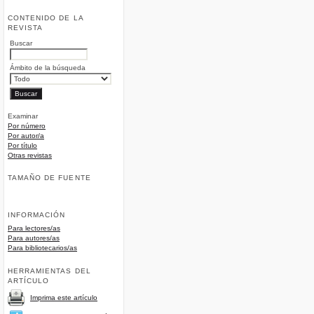
CONTENIDO DE LA
REVISTA
Buscar
Ámbito de la búsqueda
Examinar
Por número
Por autor/a
Por título
Otras revistas
TAMAÑO DE FUENTE
INFORMACIÓN
Para lectores/as
Para autores/as
Para bibliotecarios/as
HERRAMIENTAS DEL
ARTÍCULO
Imprima este artículo