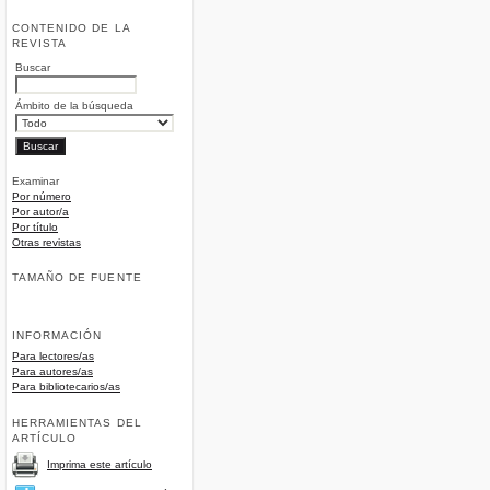
CONTENIDO DE LA
REVISTA
Buscar
Ámbito de la búsqueda
Examinar
Por número
Por autor/a
Por título
Otras revistas
TAMAÑO DE FUENTE
INFORMACIÓN
Para lectores/as
Para autores/as
Para bibliotecarios/as
HERRAMIENTAS DEL
ARTÍCULO
Imprima este artículo