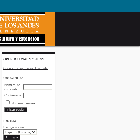
OPEN JOURNAL SYSTEMS
Servicio de ayuda de la revista
USUARIO/A
Nombre de
usuario/a
Contraseña
No cerrar sesión
IDIOMA
Escoge idioma