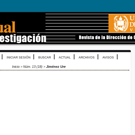
INICIAR SESIÓN
BUSCAR
ACTUAL
ARCHIVOS
AVISOS
Inicio
>
Núm. 13 (18)
>
Jiménez Ure