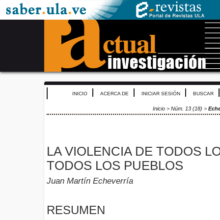
INICIO
ACERCA DE
INICIAR SESIÓN
BUSCAR
Inicio
>
Núm. 13 (18)
>
Eche
LA VIOLENCIA DE TODOS L
TODOS LOS PUEBLOS
Juan Martín Echeverría
RESUMEN