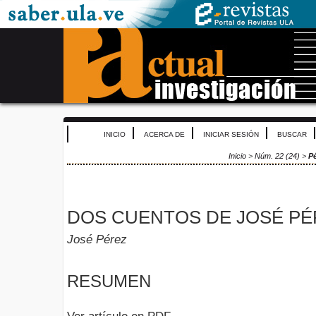
INICIO
ACERCA DE
INICIAR SESIÓN
BUSCAR
Inicio
>
Núm. 22 (24)
>
P
DOS CUENTOS DE JOSÉ PÉ
José Pérez
RESUMEN